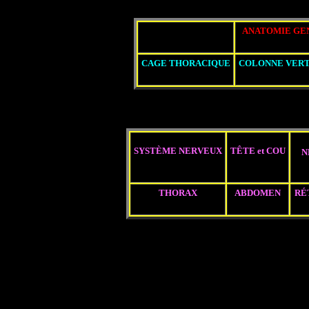
ANATOMIE
GE
CAGE
THORACIQUE
COLONNE
VER
>
SYSTÈME
NERVEUX
TÊTE et COU
N
THORAX
ABDOMEN
RÉ